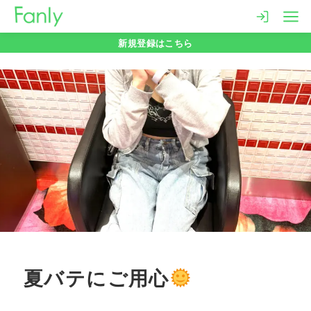
コ
ン
新規登録はこちら
テ
ン
ツ
へ
移
動
夏バテにご用心