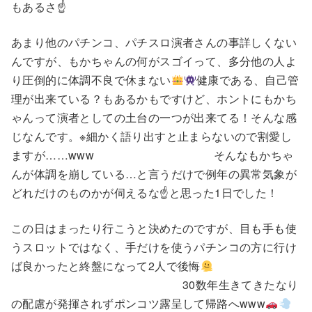
もあるさ☝
あまり他のパチンコ、パチスロ演者さんの事詳しくない
んですが、もかちゃんの何がスゴイって、多分他の人よ
り圧倒的に体調不良で休まない
健康である、自己管
理が出来ている？もあるかもですけど、ホントにもかち
ゃんって演者としての土台の一つが出来てる！そんな感
じなんです。※細かく語り出すと止まらないので割愛し
ますが……www そんなもかちゃ
んが体調を崩している…と言うだけで例年の異常気象が
どれだけのものかが伺えるな☝
と思った1日でした！
この日はまったり行こうと決めたのですが、目も手も使
うスロットではなく、手だけを使うパチンコの方に行け
ば良かったと終盤になって2人で後悔
30数年生きてきたなり
の配慮が発揮されずポンコツ露呈して帰路へwww