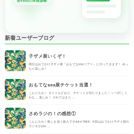
全48問の本格診断
新着ユーザーブログ
子ザメ展いくぞ！
明日はおでかけ子ザメ展「おもてなseaツアー」に行ってきます！ めっ
ちゃ楽しみ！
おもてなsea展チケット当選！
こんにちわ！ タイトルどおり、チケットが当たりました！ いつ行こう
かな… 楽しみ！ それではまた …
さめラジの！の感想①
こんにちわ！推しを追う旅人です&#x1f988; 今回はおでかけ子ザメ初の
ラジオがyou …