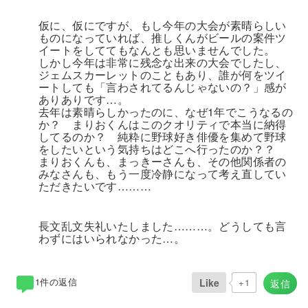
仮に、仮にですが、もし今年の大会が素晴らしい
ものになっていれば、推しくんがビールの案件ツ
イートをしててもなんとも思いませんでした。
しかし今年は非常に残念な出来の大会でしたし、
ジェムスカーレットのこともあり、誰が何をツイ
ートしても「言わされてるんじゃないの？」感が
ありありです…。
去年は素晴らしかったのに、なぜ1年でこうなるの
か？ まりおくんはこのクオリティで本当に納得
してるのか？ 純粋に野球好き俳優を集めて野球
をしたいという気持ちはどこへ行ったのか？？
まりおくんも、まっきーさんも、その他関係者の
みなさんも、もう一度冷静になって考え直してい
ただきたいです………
長文乱文失礼いたしました………。どうしても言
わずにはいられなかった…。
1件の返信
Like
+1
返信