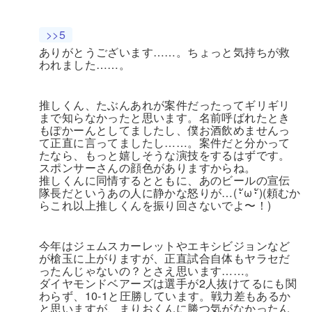
>>5
ありがとうございます……。ちょっと気持ちが救
われました……。
推しくん、たぶんあれが案件だったってギリギリ
まで知らなかったと思います。名前呼ばれたとき
もぽかーんとしてましたし、僕お酒飲めませんっ
て正直に言ってましたし……。案件だと分かって
たなら、もっと嬉しそうな演技をするはずです。
スポンサーさんの顔色がありますからね。
推しくんに同情するとともに、あのビールの宣伝
隊長だというあの人に静かな怒りが…(⁠･ั⁠ω⁠･ั⁠)(頼むか
らこれ以上推しくんを振り回さないでよ〜！)
今年はジェムスカーレットやエキシビジョンなど
が槍玉に上がりますが、正直試合自体もヤラセだ
ったんじゃないの？とさえ思います……。
ダイヤモンドベアーズは選手が2人抜けてるにも関
わらず、10-1と圧勝しています。戦力差もあるか
と思いますが、まりおくんに勝つ気がなかったん