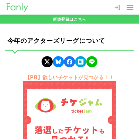
コ
ン
新規登録はこちら
テ
ン
ツ
今年のアクターズリーグについて
へ
移
動
【PR】欲しいチケットが見つかる！！