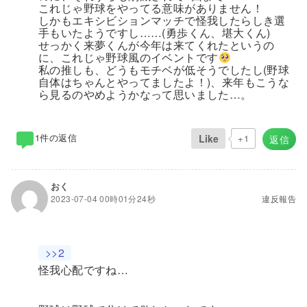
これじゃ野球をやってる意味がありません！
しかもエキシビションマッチで怪我したらしき選
手もいたようですし……(勇歩くん、堪大くん)
せっかく来夢くんが今年は来てくれたというの
に、これじゃ野球風のイベントです
私の推しも、どうもモチベが低そうでしたし(野球
自体はちゃんとやってましたよ！)、来年もこうな
ら見るのやめようかなって思いました…。
1件の返信
Like
+1
返信
おく
2023-07-04 00時01分24秒
違反報告
>>2
怪我心配ですね…