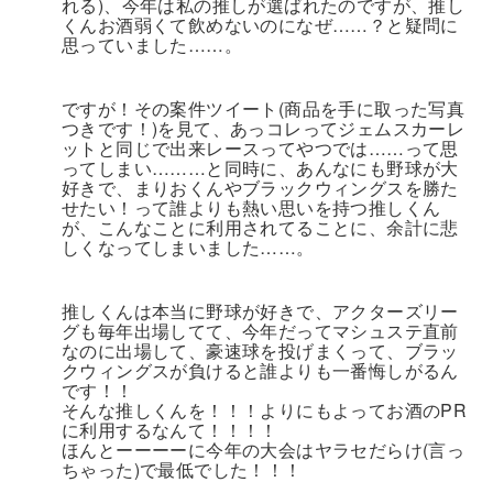
れる)、今年は私の推しが選ばれたのですが、推し
くんお酒弱くて飲めないのになぜ……？と疑問に
思っていました……。
ですが！その案件ツイート(商品を手に取った写真
つきです！)を見て、あっコレってジェムスカーレ
ットと同じで出来レースってやつでは……って思
ってしまい………と同時に、あんなにも野球が大
好きで、まりおくんやブラックウィングスを勝た
せたい！って誰よりも熱い思いを持つ推しくん
が、こんなことに利用されてることに、余計に悲
しくなってしまいました……。
推しくんは本当に野球が好きで、アクターズリー
グも毎年出場してて、今年だってマシュステ直前
なのに出場して、豪速球を投げまくって、ブラッ
クウィングスが負けると誰よりも一番悔しがるん
です！！
そんな推しくんを！！！よりにもよってお酒のPR
に利用するなんて！！！！
ほんとーーーーに今年の大会はヤラセだらけ(言っ
ちゃった)で最低でした！！！