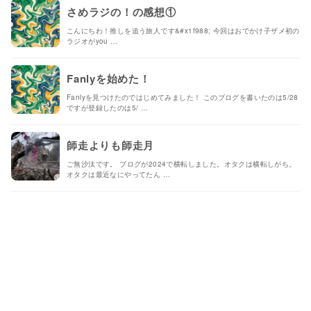
さめラジの！の感想①
こんにちわ！推しを追う旅人です&#x1f988; 今回はおでかけ子ザメ初の
ラジオがyou …
Fanlyを始めた！
Fanlyを見つけたのではじめてみました！ このブログを書いたのは5/28
ですが登録したのは5/ …
師走よりも師走月
ご無沙汰です。 ブログが2024で横転しました。オタクは横転しがち。
オタクは最近なにやってたん …