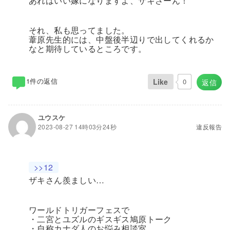
あれはいい嫁になりますよ、ザキさーん！
それ、私も思ってました。
葦原先生的には、中盤後半辺りで出してくれるか
なと期待しているところです。
1件の返信
Like
0
返信
ユウスケ
2023-08-27 14時03分24秒
違反報告
>>12
ザキさん羨ましい…
ワールドトリガーフェスで
・二宮とユズルのギスギス鳩原トーク
・自称カナダ人のお悩み相談室