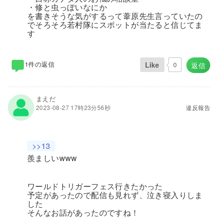
・修と虫っぽいなにか
を書きそうな気がするって葦原先生言っていたの
でそろそろ若村隊にスポットが当たると信じてま
す
1件の返信
Like
0
返信
まえだ
2023-08-27 17時23分56秒
違反報告
>>13
羨ましいwww
ワールドトリガーフェス行きたかった
予定があったので配信も見れず、泣き寝入りしま
した
そんなお話があったのですね！