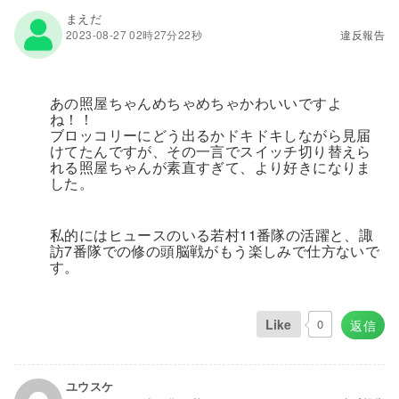
まえだ
2023-08-27 02時27分22秒
違反報告
あの照屋ちゃんめちゃめちゃかわいいですよ
ね！！
ブロッコリーにどう出るかドキドキしながら見届
けてたんですが、その一言でスイッチ切り替えら
れる照屋ちゃんが素直すぎて、より好きになりま
した。
私的にはヒュースのいる若村11番隊の活躍と、諏
訪7番隊での修の頭脳戦がもう楽しみで仕方ないで
す。
Like
0
返信
ユウスケ