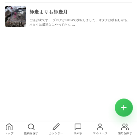
師走よりも師走月
ご無沙汰です。 ブログが2024で横転しました。オタクは横転しがち。
オタクは最近なにやってたん …
トップ
投稿を探す
カレンダー
掲示板
マイページ
仲間を探す