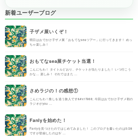
新着ユーザーブログ
子ザメ展いくぞ！
明日はおでかけ子ザメ展「おもてなseaツアー」に行ってきます！ めっ
ちゃ楽しみ！
おもてなsea展チケット当選！
こんにちわ！ タイトルどおり、チケットが当たりました！ いつ行こう
かな… 楽しみ！ それではまた …
さめラジの！の感想①
こんにちわ！推しを追う旅人です&#x1f988; 今回はおでかけ子ザメ初の
ラジオがyou …
Fanlyを始めた！
Fanlyを見つけたのではじめてみました！ このブログを書いたのは5/28
ですが登録したのは5/ …