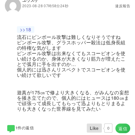
ユウスケ
2023-08-28 07時58分24秒
違反報告
>>18
流石にピンボール攻撃は難しくなりそうですね
ピンボール攻撃、グラスホッパー殺法は低身長組
の特権な気がします
ピンボール攻撃は出来なくてもスコーピオンを使
い続けるのか、身体が大きくなり筋力が増えたこ
とで弧月に手を出すのか…
個人的には迅さんリスペクトでスコーピオンを使
い続けて欲しいです
遊真が175㎝で修より大きくなる、がみんなの妄想
を掻き立てたので、個人的にはヒュースは180㎝ま
で頑張って成長してもらって迅よりもとりまるよ
りも大きくなった世界線を見てみたい
1件の返信
Like
0
返信