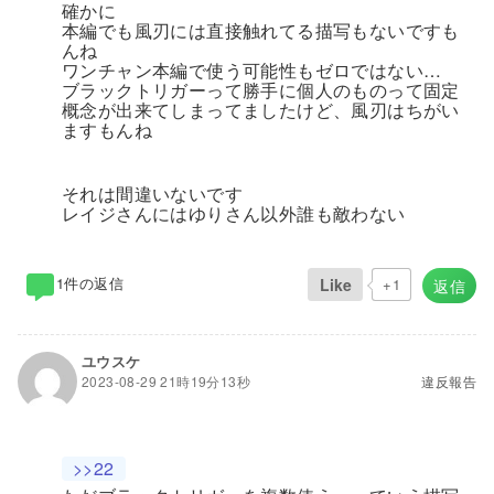
確かに
本編でも風刃には直接触れてる描写もないですも
んね
ワンチャン本編で使う可能性もゼロではない…
ブラックトリガーって勝手に個人のものって固定
概念が出来てしまってましたけど、風刃はちがい
ますもんね
それは間違いないです
レイジさんにはゆりさん以外誰も敵わない
1件の返信
Like
+1
返信
ユウスケ
2023-08-29 21時19分13秒
違反報告
>>22