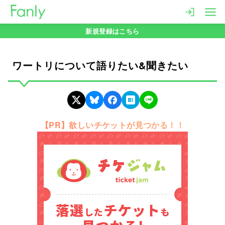
コ
ン
新規登録はこちら
テ
ン
ツ
ワートリについて語りたい&聞きたい
へ
移
動
【PR】欲しいチケットが見つかる！！