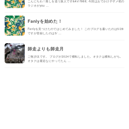
こんにちわ！推しを追う旅人です&#x1f988; 今回はおでかけ子ザメ初の
ラジオがyou …
Fanlyを始めた！
Fanlyを見つけたのではじめてみました！ このブログを書いたのは5/28
ですが登録したのは5/ …
師走よりも師走月
ご無沙汰です。 ブログが2024で横転しました。オタクは横転しがち。
オタクは最近なにやってたん …