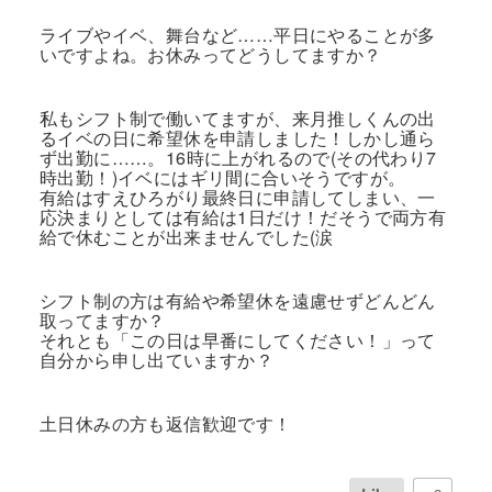
ライブやイベ、舞台など……平日にやることが多
いですよね。お休みってどうしてますか？
私もシフト制で働いてますが、来月推しくんの出
るイベの日に希望休を申請しました！しかし通ら
ず出勤に……。16時に上がれるので(その代わり7
時出勤！)イベにはギリ間に合いそうですが。
有給はすえひろがり最終日に申請してしまい、一
応決まりとしては有給は1日だけ！だそうで両方有
給で休むことが出来ませんでした(涙
シフト制の方は有給や希望休を遠慮せずどんどん
取ってますか？
それとも「この日は早番にしてください！」って
自分から申し出ていますか？
土日休みの方も返信歓迎です！