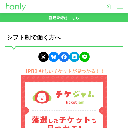
コ
ン
新規登録はこちら
テ
ン
ツ
シフト制で働く方へ
へ
移
動
【PR】欲しいチケットが見つかる！！