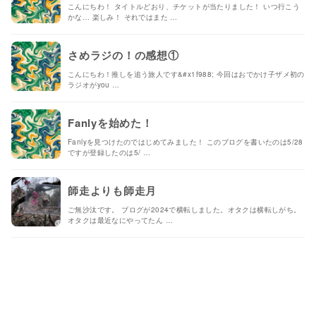
こんにちわ！ タイトルどおり、チケットが当たりました！ いつ行こう
かな… 楽しみ！ それではまた …
さめラジの！の感想①
こんにちわ！推しを追う旅人です&#x1f988; 今回はおでかけ子ザメ初の
ラジオがyou …
Fanlyを始めた！
Fanlyを見つけたのではじめてみました！ このブログを書いたのは5/28
ですが登録したのは5/ …
師走よりも師走月
ご無沙汰です。 ブログが2024で横転しました。オタクは横転しがち。
オタクは最近なにやってたん …