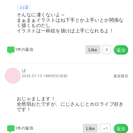
>>3
そんなに凄くないよ～
まぁまぁイラストはね下手とか上手いとか関係な
く描くものだし
イラストは一杯絵を描けば上手になれるよ！
1件の返信
Like
0
返信
ぱ
2023-07-10 19時55分36秒
違反報告
おじゃまします！
全然弱おたですが、にじさんじとホロライブ好き
です！
1件の返信
Like
+1
返信