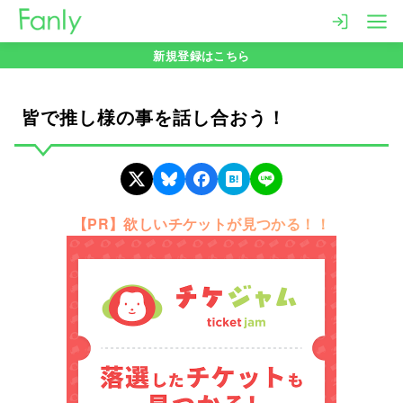
コ
ン
新規登録はこちら
テ
ン
ツ
皆で推し様の事を話し合おう！
へ
移
動
【PR】欲しいチケットが見つかる！！