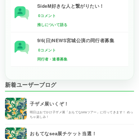
SideM好きな人と繋がりたい！
0コメント
推しについて語る
9/6(日)NEWS宮城公演の同行者募集
0コメント
同行者・連番募集
新着ユーザーブログ
子ザメ展いくぞ！
明日はおでかけ子ザメ展「おもてなseaツアー」に行ってきます！ めっ
ちゃ楽しみ！
おもてなsea展チケット当選！