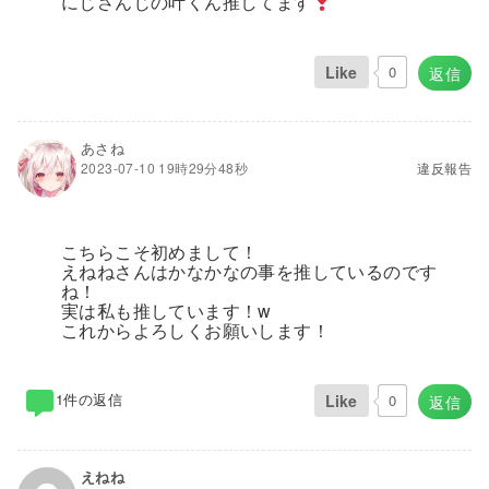
にじさんじの叶くん推してます
Like
0
返信
あさね
2023-07-10 19時29分48秒
違反報告
こちらこそ初めまして！
えねねさんはかなかなの事を推しているのです
ね！
実は私も推しています！w
これからよろしくお願いします！
1件の返信
Like
0
返信
えねね