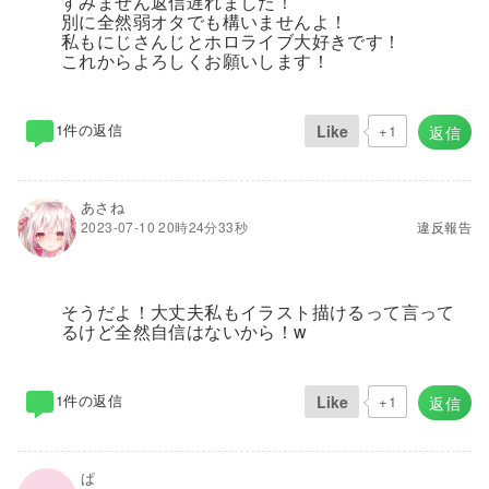
すみません返信遅れました！
別に全然弱オタでも構いませんよ！
私もにじさんじとホロライブ大好きです！
これからよろしくお願いします！
1件の返信
Like
+1
返信
あさね
2023-07-10 20時24分33秒
違反報告
そうだよ！大丈夫私もイラスト描けるって言って
るけど全然自信はないから！w
1件の返信
Like
+1
返信
ぱ