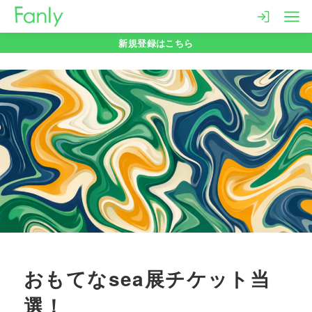
コ
ン
新規登録はこちら
テ
ン
ツ
へ
移
動
おもてなsea展チケット当
選！