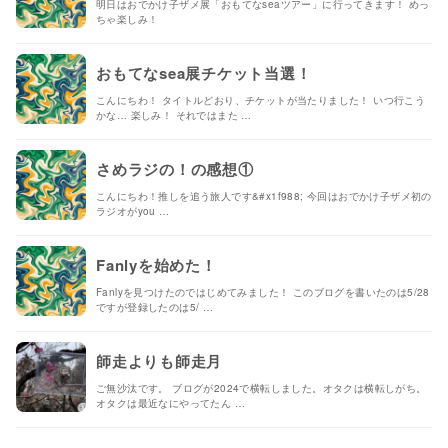
明日はおでかけ子ザメ展「おもてなseaツアー」に行ってきます！ めっ
ちゃ楽しみ！
おもてなsea展チケット当選！
こんにちわ！ タイトルどおり、チケットが当たりました！ いつ行こう
かな… 楽しみ！ それではまた …
さめラジの！の感想①
こんにちわ！推しを追う旅人です&#x1f988; 今回はおでかけ子ザメ初の
ラジオがyou …
Fanlyを始めた！
Fanlyを見つけたのではじめてみました！ このブログを書いたのは5/28
ですが登録したのは5/ …
師走よりも師走月
ご無沙汰です。 ブログが2024で横転しました。オタクは横転しがち。
オタクは最近なにやってたん …