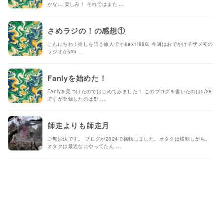
かな… 楽しみ！ それではまた …
さめラジの！の感想①
こんにちわ！推しを追う旅人です&#x1f988; 今回はおでかけ子ザメ初の
ラジオがyou …
Fanlyを始めた！
Fanlyを見つけたのではじめてみました！ このブログを書いたのは5/28
ですが登録したのは5/ …
師走よりも師走月
ご無沙汰です。 ブログが2024で横転しました。オタクは横転しがち。
オタクは最近なにやってたん …