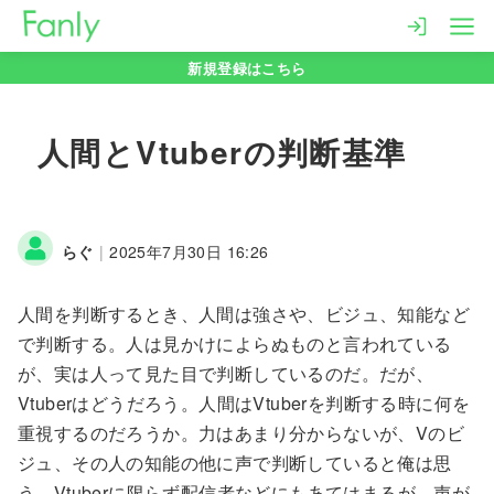
コ
ン
新規登録はこちら
テ
ン
ツ
人間とVtuberの判断基準
へ
移
動
らぐ
|
2025年7月30日 16:26
人間を判断するとき、人間は強さや、ビジュ、知能など
で判断する。人は見かけによらぬものと言われている
が、実は人って見た目で判断しているのだ。だが、
Vtuberはどうだろう。人間はVtuberを判断する時に何を
重視するのだろうか。力はあまり分からないが、Vのビ
ジュ、その人の知能の他に声で判断していると俺は思
う。Vtuberに限らず配信者などにもあてはまるが、声が