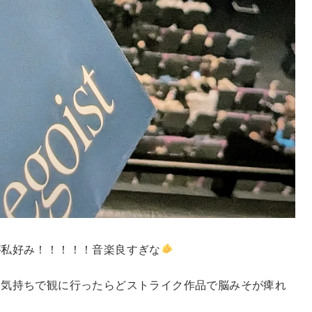
が私好み！！！！！音楽良すぎな
い気持ちで観に行ったらどストライク作品で脳みそが痺れ