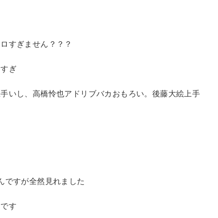
メロすぎません？？？
ンすぎ
上手いし、高橋怜也アドリブバカおもろい。後藤大絵上手
んですが全然見れました
たです