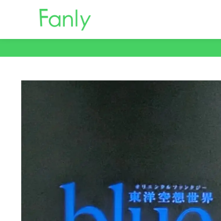
コ
ン
テ
ン
ツ
へ
移
動